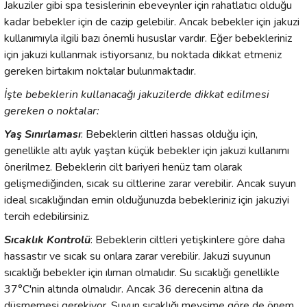
Jakuziler gibi spa tesislerinin ebeveynler için rahatlatıcı olduğu
kadar bebekler için de cazip gelebilir. Ancak bebekler için jakuzi
kullanımıyla ilgili bazı önemli hususlar vardır. Eğer bebekleriniz
için jakuzi kullanmak istiyorsanız, bu noktada dikkat etmeniz
gereken birtakım noktalar bulunmaktadır.
İşte bebeklerin kullanacağı jakuzilerde dikkat edilmesi
gereken o noktalar:
Yaş Sınırlaması
: Bebeklerin ciltleri hassas olduğu için,
genellikle altı aylık yaştan küçük bebekler için jakuzi kullanımı
önerilmez. Bebeklerin cilt bariyeri henüz tam olarak
gelişmediğinden, sıcak su ciltlerine zarar verebilir. Ancak suyun
ideal sıcaklığından emin olduğunuzda bebekleriniz için jakuziyi
tercih edebilirsiniz.
Sıcaklık Kontrolü
: Bebeklerin ciltleri yetişkinlere göre daha
hassastır ve sıcak su onlara zarar verebilir. Jakuzi suyunun
sıcaklığı bebekler için ılıman olmalıdır. Su sıcaklığı genellikle
37°C'nin altında olmalıdır. Ancak 36 derecenin altına da
düşmemesi gerekiyor. Suyun sıcaklığı mevsime göre de önem