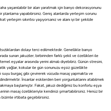
daha yaşanılabilir bir alan yaratmak için banyo dekorasyonunu
r planlama yapabilirsiniz. Geniş alanlarda yerleşim sorunu
kat yerleşim sıkıntısı yaşıyorsanız ve alanı iyi bir şekilde
sızlıklardan dolayı terci edilmektedir. Genellikle banyo
ada sunan jakuziler, birbirinden farklı şekil ve özellikleri ile
temel eşyalar arasında yerini almalı diyebiliriz. Günün stresini,
atik yağlar, kokular ile gün sonunuzu eşsiz güzellikte
elliği suyu burgaç gibi çevirerek vücuda masaj yapmakta ve
indirmektir. İnsanlar eskilerden beri yorgunluklarını atabilmek
akmaya başlamıştır. Fakat, jakuzi dediğimiz bu konforlu eşya
nin masaj özellikleriyle kendinizi şımartabilirsiniz. Henüz bir
izimle irtibata geçebilirsiniz.