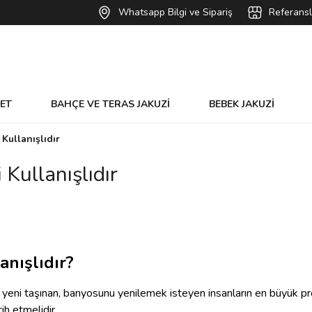
Whatsapp Bilgi ve Sipariş
Referansl
VET
BAHÇE VE TERAS JAKUZİ
BEBEK JAKUZİ
 Kullanışlıdır
 Kullanışlıdır
anışlıdır?
e yeni taşınan, banyosunu yenilemek isteyen insanların en büyük pro
cih etmelidir.