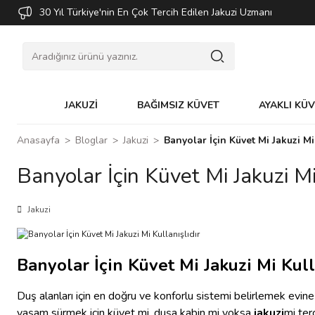
30 Yıl Türkiye'nin En Çok Tercih Edilen Jakuzi Uzmanı
JAKUZİ
BAĞIMSIZ KÜVET
AYAKLI KÜ
Anasayfa
Bloglar
Jakuzi
Banyolar İçin Küvet Mi Jakuzi Mi
Banyolar İçin Küvet Mi Jakuzi Mi
Jakuzi
Banyolar İçin Küvet Mi Jakuzi Mi Kull
Duş alanları için en doğru ve konforlu sistemi belirlemek evin
yaşam sürmek için küvet mi, duşa kabin mi yoksa
jakuzi
mi ter