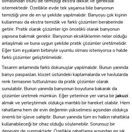
olmasından ötürü de temizliği ekstra dikkat ve gereklilik
istemektedir. Özellikle evde tek yaşansa bile banyonun
temizliği yine de en iyi şekilde yapılmalıdır. Banyoyu çok kişinin
kullanması da ekstra temizlik ve farklı çözümleri beraberinde
getirir. Pratik olarak çözümler için öncelikli olarak banyonun
yapısına bakmak gerekir. Banyonun eksikliklerinin neler olduğu
anlaşılmalı ve buna uygun şekilde pratik çözümler üretilmelidir.
Eğer tüm eşyaların birbiriyle uyumlu olması isteniyorsa o halde
farklı çözümler geliştirilmelidir.
Tasarım anlamında farklı dokunuşlar yapılmalıdır. Bunun yanında
banyo paspasları, klozet üstündeki kaplamalarda ve havlularda
renk temasının tutturulması da pratik çözümler olarak
sunulabilir. Bunun yanında banyonun boyutuna bakarak da
çözümler üretmek mümkün. Eğer yeterince yer varsa bir
jakuzi
almak ve yerleştirmek oldukça mantıklı bir hareket olabilir. Hem
rahatlama hem de evin değerinin yükselmesi açısından oldukça
önemli bir işleve sahiptir. Bunun yanında tüm ev halkın rahatlıkla
kullanabileceği bir cihaz olduğu söylenebilir. Sorunsuz bir
deneyim de sunmaktadır. Özellikle rahatlama açısından en sık