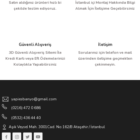
Satın aldığınız ürünleri hızlı bi
İstanbul içi Montaj Hakkında Bilgi
şekilde teslim ediyoruz.
Almak İçin İletişime Geçebilirsiniz
Güvenli Alışveriş
İletişim
3D Güvenli Alışveriş Sitemi İle
Sorularınız için telefon ve mail
Kredi Kartı veya Eft Ödemelerinizi
üzerinden iletişime geçmekten
Kolaylıkla Yapabilirsiniz
çekinmeyin.
yapiesbanyo@gmail.com
(0216) 472 0 686
(0532) 436 44 40
Aşık Veysel Mah. 3001Cad. No:162/B Ataşehir / İstanbul