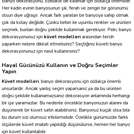
Banyo dekorasyonu, özellikle de kadınlar için oldukça önemlidir.
Her kadın evinin banyosunun şık, ferah ve zengin bir görünümü
olsun diye uğraşır. Ancak fark yaratan bir banyoya sahip olmak
çok da kolay değildir. Çünkü birbiri ile uyumlu renkler ve ürünleri
seçmek, bunları doğru şekilde kullanmak gerekiyor. Peki, banyo
dekorasyonunuz için
küvet modelleri
arasından tercih
yaparken nelere dikkat etmelisiniz? Seçtiğiniz küveti banyo
dekorasyonunuz için nasıl kullanırsınız?
Hayal Gücünüzü Kullanın ve Doğru Seçimler
Yapın
Küvet modelleri
, banyo dekorasyonu için oldukça önemli
unsurlardır. Ancak yanlış seçim yaparsanız ya da bu ürünleri
doğru şekilde kullanamazsanız dekorasyon anlamında herhangi
bir işe yaramazlar. Bu nedenle öncelikle banyonuzun alanını da
düşünerek bir küvet satın alabilirsiniz. Banyonuz küçük olsa bile
bu durum sizi olumsuz etkilemelidir. Özelikle günümüzde farklı
ölçülerde küvet imalatı yapıldığı düşünülürse, hemen her banyo
için küvet kullanılabilir.