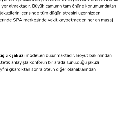
nda yer almaktadır. Büyük camların tam önüne konumlandırılan
akuzilerin içerisinde tüm düğün stresini üzerinizden
otellerinde SPA merkezinde vakit kaybetmeden her an masaj
kişilik jakuzi
mode
lleri bulunmaktadır. Boyut bakımından
tetik anlayışla konforun bir arada sunulduğu jakuzi
keyfini çıkardıktan sonra otelin diğer olanaklarından