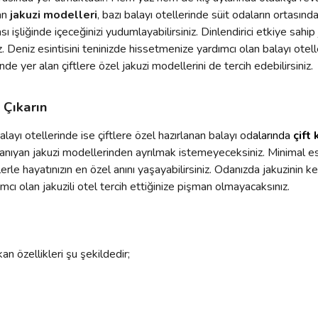
lan
jakuzi modelleri
, bazı balayı otellerinde süit odaların ortası
liğinde içeceğinizi yudumlayabilirsiniz. Dinlendirici etkiye sahip j
iz. Deniz esintisini teninizde hissetmenize yardımcı olan balayı 
de yer alan çiftlere özel jakuzi modellerini de tercih edebilirsiniz.
 Çıkarın
Balayı otellerinde ise çiftlere özel hazırlanan balayı od
alarında
çift 
 tanıyan jakuzi modellerinden ayrılmak istemeyeceksiniz. Minimal es
ellerle hayatınızın en özel anını yaşayabilirsiniz. Odanızda jakuzinin 
ımcı olan jakuzili otel tercih ettiğinize pişman olmayacaksınız.
an özellikleri şu şekildedir;