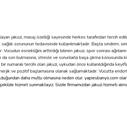
ayan jakuzi, masaj özelliği sayesinde herkes tarafından tercih edi
sağlık sorununun tedavisinde kullanılmaktadır. Başta sindirim, sini
. Vücudun esnekliğini arttırdığı bilinen jakuzi, spor sonrası ağrıl
ın da son bulmasına, stresle ve sorunlarla başa çıkma konusunda kişi
ir numaralı tercihi olan jakuzi, uykudan önce kullanıldığında keyifli
 enerjik ve pozitif başlamasına olanak sağlamaktadır. Vücutta endo
in olduğundan daha mutlu olmasına neden olur. yapiesbanyo.com ola
 şekilde hizmet sunmaktayız. Sizde firmamızdan jakuzi hizmeti almak 