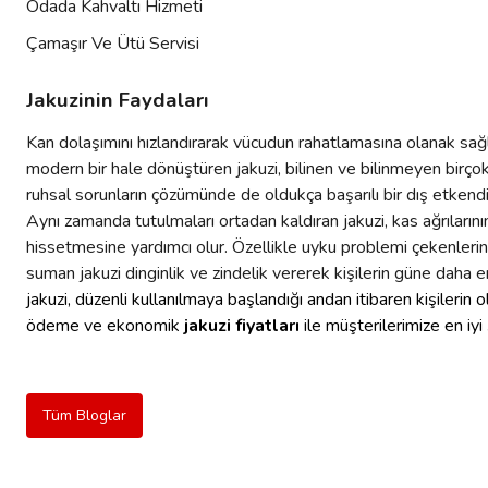
Odada Kahvaltı Hizmeti
Çamaşır Ve Ütü Servisi
Jakuzinin Faydaları
Kan dolaşımını hızlandırarak vücudun rahatlamasına olanak sağl
modern bir hale dönüştüren jakuzi, bilinen ve bilinmeyen birçok 
ruhsal sorunların çözümünde de oldukça başarılı bir dış etkendir
Aynı zamanda tutulmaları ortadan kaldıran jakuzi, kas ağrıların
hissetmesine yardımcı olur. Özellikle uyku problemi çekenlerin b
suman jakuzi dinginlik ve zindelik vererek kişilerin güne daha
jakuzi, düzenli kullanılmaya başlandığı andan itibaren kişiler
ödeme ve ekonomik
jakuzi fiyatları
ile müşterilerimize en iyi
Tüm Bloglar