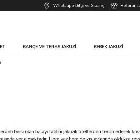
Whatsapp Bilgi ve Sipariş
Referansl
VET
BAHÇE VE TERAS JAKUZİ
BEBEK JAKUZİ
i
rden birisi olan balayı tatilini jakuzili otellerden tercih ederek ku
arasında yer almaktadır. Hem yaz hem de kış aylarında oldukça reva