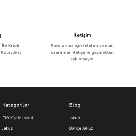
ş
İletişim
 İle Kredi
Sorularınız için telefon ve mail
 Kolaylıkla
üzerinden iletişime geçmekten
çekinmeyin.
Kategoriler
Blog
Çift Kişilik Jakuzi
Jakuzi
Jakuzi
Bahçe Jakuzi