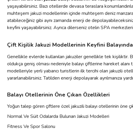
yaşayabilirsiniz. Bazı otellerde devasa teraslara konumlandırı
muhteşem jakuzi modellerinin içinde muhteşem deniz manzarası iş
atabileceğiniz gibi aynı zamanda enerji de depolayabileceksin
keyfini yaşayabilirsiniz. Ayrıca dilerseniz otelin SPA merkezlerin
Çift Kişilik Jakuzi Modellerinin Keyfini Balayında
Genellikle evlerde kullanılan jakuziler genellikle tek kişiliktir. 
oldukça geniş olması nedeniyle balayı çiftlerine hareket alanı
modelleriyle yerli yabancı turistlerin ilk tercihi olan jakuzili ot
yararlanabilirsiniz. Tatilden enerji depolayarak ayrılmanıza yard
Balayı Otellerinin Öne Çıkan Özellikleri
Yoğun talep gören çiftlere özel jakuzili balayı otellerinin öne çık
Normal Ve Süit Odalarda Bulunan Jakuzi Modelleri
Fitness Ve Spor Salonu