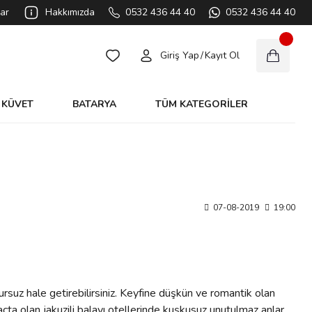
ar
Hakkımızda
0532 436 44 40
0532 436 44 40
Giriş Yap
/
Kayıt Ol
KÜVET
BATARYA
TÜM KATEGORİLER
07-08-2019
19:00
sursuz hale getirebilirsiniz. Keyfine düşkün ve romantik olan
çta olan jakuzili balayı otellerinde kuşkusuz unutulmaz anlar