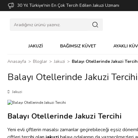
30 Yıl Türkiye'nin En Çok Tercih Edilen Jakuzi Uzmanı
JAKUZİ
BAĞIMSIZ KÜVET
AYAKLI KÜ
Anasayfa
Bloglar
Jakuzi
Balayı Otellerinde Jakuzi Tercih
Balayı Otellerinde Jakuzi Tercihi
Jakuzi
Balayı Otellerinde Jakuzi Tercihi
Yeni evli çiftlerin masalsı zamanlar geçirebileceği eşsiz dönemle
çiftleri terc
ihi olan
jakuzi
ba
layı odalarının da vazgeçilmezleri 