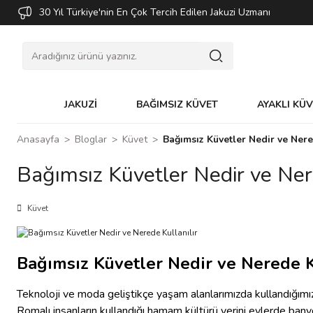
30 Yıl Türkiye'nin En Çok Tercih Edilen Jakuzi Uzmanı
JAKUZİ
BAĞIMSIZ KÜVET
AYAKLI KÜ
Anasayfa
Bloglar
Küvet
Bağımsız Küvetler Nedir ve Nere
Bağımsız Küvetler Nedir ve Nere
Küvet
Bağımsız Küvetler Nedir ve Nerede K
Teknoloji ve moda geliştikçe yaşam alanlarımızda kullandığımız
Romalı insanların kullandığı hamam kültürü yerini evlerde ban