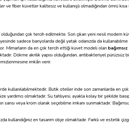
ler ve fiber küvetler kalitesiz ve kullanışlı olmadığından ömrü kısa
tatif olduğundan çok tercih edilmekte. Son çıkan yeni nesil modern 
ayesinde sadece banyolarda değil yatak odanızda da kullanabilme
yor. Mimarların da en çok tercih ettiği küvet modeli olan
bağımsız 
adır. Dökme akrilik yapısı olduğundan, antibakteriyel pürüzsüz bir
 temizlenmesine imkân verir.
rde kullanılabilmektedir. Butik oteller inde son zamanlarda en çok 
ize yardımcı olmaktadır. Su tahliyesi, ayakla kolay bir şekilde basıp
tın sarısı veya krom olarak seçebilme imkanı sunmaktadır. Bağımsız 
a kullandığınız en tasarım obje olmaktadır. Farklı ve estetik çizgil