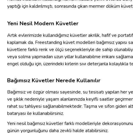
yaptığı için kaldırılmıştı, sonrasında çıkan mermer döküm küvet
Yeni Nesil Modern Küvetler
Artık evlerimizde kullandığımız küvetler akrilik, hafif ve por
kaplamak da. Freestanding küvet modelleri bağımsız yapısı s
küvetlere farklı renk ve ölçü seçenekleriyle de sahip olunabili
veya solma yapmadan uzun yıllar kullanabilme imkanı sağlamakt
engel olduğu için, üzerindeki kirlerin sıvı deterjanla kolaylıkla
Bağımsız Küvetler Nerede Kullanılır
Bağımsız ve özgür olması sayesinde, su tesisatı yapılan her ye
ve şıklık nedeniyle yaşam alanlarınızda keyifli saatler geçirmen
rahat su tahliyesi sağlanabilmektedir. Taşma ve sifon gideri al
bataryası ile kullanabilirsiniz.
Yeni nesil bağımsız küvetler farklı modelleriyle dekorasyonunuzd
günün yorgunluğunu daha zevkli halde atabilirsiniz.