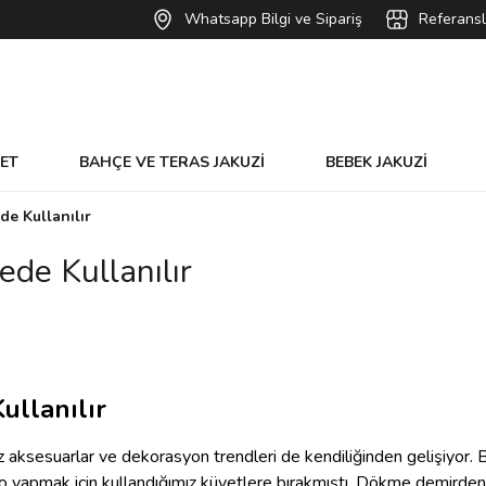
Whatsapp Bilgi ve Sipariş
Referansl
VET
BAHÇE VE TERAS JAKUZİ
BEBEK JAKUZİ
de Kullanılır
de Kullanılır
ullanılır
 aksesuarlar ve dekorasyon trendleri de kendiliğinden gelişiyor. B
yo yapmak için kullandığımız küvetlere bırakmıştı. Dökme demirden 