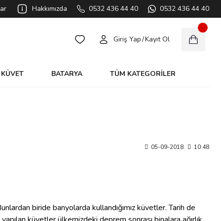
ar
Hakkımızda
0532 436 44 40
0532 436 44 40
Giriş Yap
/
Kayıt Ol
KÜVET
BATARYA
TÜM KATEGORİLER
05-09-2018
10:48
unlardan biride banyolarda kullandığımız küvetler. Tarih de
yapılan küvetler ülkemizdeki deprem sonrası binalara ağırlık