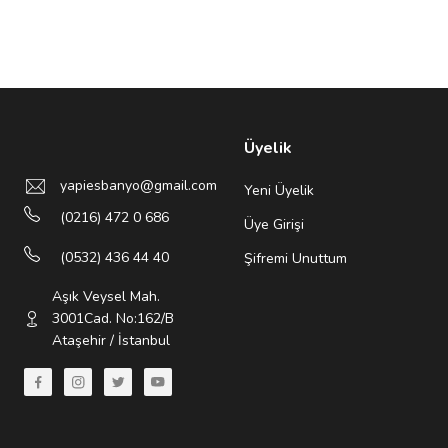
Üyelik
yapiesbanyo@gmail.com
Yeni Üyelik
(0216) 472 0 686
Üye Girişi
(0532) 436 44 40
Şifremi Unuttum
Aşık Veysel Mah.
3001Cad. No:162/B
Ataşehir / İstanbul